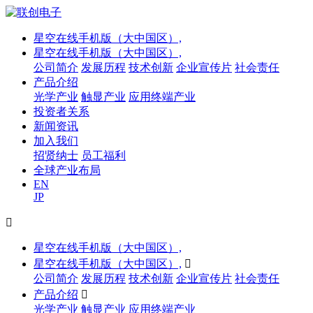
星空在线手机版（大中国区）,
星空在线手机版（大中国区）,
公司简介
发展历程
技术创新
企业宣传片
社会责任
产品介绍
光学产业
触显产业
应用终端产业
投资者关系
新闻资讯
加入我们
招贤纳士
员工福利
全球产业布局
EN
JP

星空在线手机版（大中国区）,
星空在线手机版（大中国区）,

公司简介
发展历程
技术创新
企业宣传片
社会责任
产品介绍

光学产业
触显产业
应用终端产业