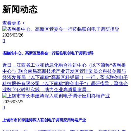
新闻动态
查看更多 +
2026/03/26

省融推中心、高新区管委会一行莅临联创电子调研指导
近日，江西省工业和信息化融合推进中心（以下简称“省融推
中心”）联合南昌高新技术产业开发区管理委员会科技创新与
经济发展局（以下简称“高新区科经局”）一行，莅临联创电子
科技股份有限公司（以下简称“联创电子”）调研指导，聚焦企
业数字化转型实践，助力企业高质量发展。
2026/03/25

上饶市市长李建涛深入联创电子调研应用终端产业