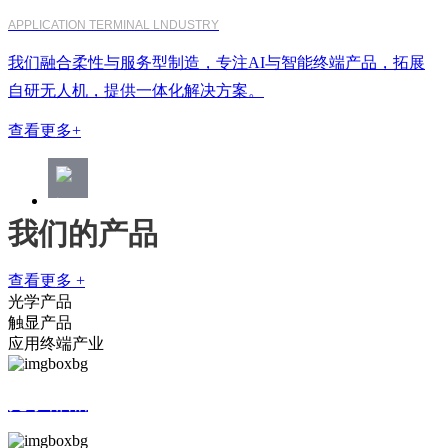
APPLICATION TERMINAL LNDUSTRY
我们融合柔性与服务型制造，专注AI与智能终端产品，拓展
自研无人机，提供一体化解决方案。
查看更多+
我们的产品
查看更多 +
光学产品
触显产品
应用终端产业
光学部品